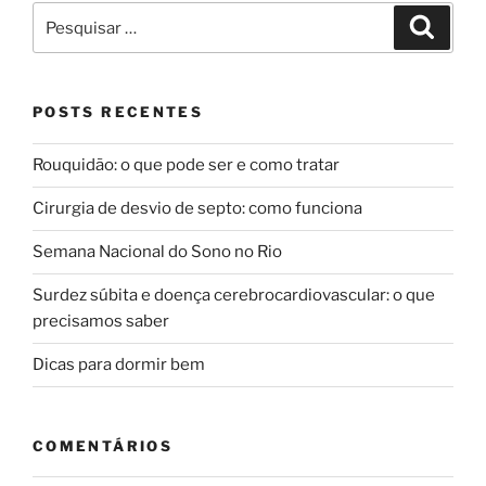
Pesquisar
Pesqui
por:
POSTS RECENTES
Rouquidão: o que pode ser e como tratar
Cirurgia de desvio de septo: como funciona
Semana Nacional do Sono no Rio
Surdez súbita e doença cerebrocardiovascular: o que
precisamos saber
Dicas para dormir bem
COMENTÁRIOS