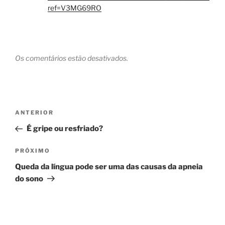
ref=V3MG69RO
Os comentários estão desativados.
Navegação
Post
ANTERIOR
de
anterior
É gripe ou resfriado?
Post
Próximo
PRÓXIMO
post
Queda da língua pode ser uma das causas da apneia
do sono