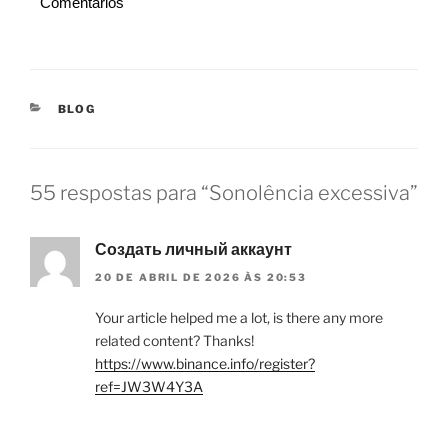
Comentários
CATEGORIAS
BLOG
55 respostas para “Sonolência excessiva”
Создать личный аккаунт
20 DE ABRIL DE 2026 ÀS 20:53
Your article helped me a lot, is there any more
related content? Thanks!
https://www.binance.info/register?
ref=JW3W4Y3A