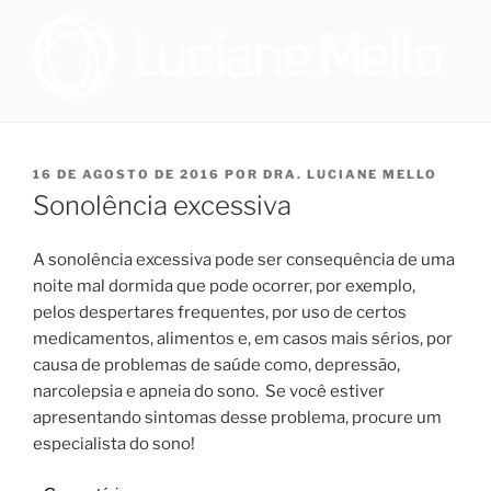
Pular
para
o
conteúdo
OTORRINOLARINGOLOGIA E
Especialista em Medicina do Sono no Programa de Saúde do Sono,
que oferece tratamento multidisciplinar a pacientes que sofrem de
MEDICINA DO SONO NO RIO
distúrbio do sono, e cirurgiã na Sleep Surg, equipe de cirurgiões de
PUBLICADO
16 DE AGOSTO DE 2016
POR
DRA. LUCIANE MELLO
DE JANEIRO | DRA. LUCIANE
apneia, que realizam todos os procedimentos necessários para
EM
Sonolência excessiva
promover melhoria à qualidade de vida dos pacientes que
DE FIGUEIREDO MELLO
necessitem realizar cirurgia.
A sonolência excessiva pode ser consequência de uma
noite mal dormida que pode ocorrer, por exemplo,
pelos despertares frequentes, por uso de certos
medicamentos, alimentos e, em casos mais sérios, por
causa de problemas de saúde como, depressão,
narcolepsia e apneia do sono. Se você estiver
apresentando sintomas desse problema, procure um
especialista do sono!