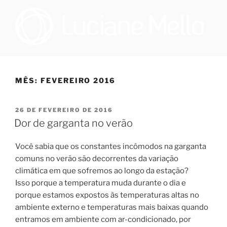
Pular
para
o
conteúdo
OTORRINOLARINGOLOGIA E
Especialista em Medicina do Sono no Programa de Saúde do Sono,
que oferece tratamento multidisciplinar a pacientes que sofrem de
MEDICINA DO SONO NO RIO
distúrbio do sono, e cirurgiã na Sleep Surg, equipe de cirurgiões de
MÊS:
FEVEREIRO 2016
DE JANEIRO | DRA. LUCIANE
apneia, que realizam todos os procedimentos necessários para
promover melhoria à qualidade de vida dos pacientes que
DE FIGUEIREDO MELLO
necessitem realizar cirurgia.
PUBLICADO
26 DE FEVEREIRO DE 2016
EM
Dor de garganta no verão
Você sabia
que os constantes incômodos na garganta
comuns no verão são decorrentes da variação
climática em que sofremos ao longo da estação?
Isso porque a temperatura muda durante o dia e
porque estamos expostos às temperaturas altas no
ambiente externo e temperaturas mais baixas quando
entramos em ambiente com ar-condicionado, por