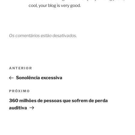
cool, your blog is very good.
Os comentários estão desativados.
Navegação
Post
ANTERIOR
de
anterior
Sonolência excessiva
Post
Próximo
PRÓXIMO
post
360 milhões de pessoas que sofrem de perda
auditiva