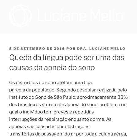
Pular
para
o
conteúdo
OTORRINOLARINGOLOGIA E
Especialista em Medicina do Sono no Programa de Saúde do Sono,
que oferece tratamento multidisciplinar a pacientes que sofrem de
MEDICINA DO SONO NO RIO
distúrbio do sono, e cirurgiã na Sleep Surg, equipe de cirurgiões de
PUBLICADO
8 DE SETEMBRO DE 2016
POR
DRA. LUCIANE MELLO
DE JANEIRO | DRA. LUCIANE
apneia, que realizam todos os procedimentos necessários para
EM
Queda da língua pode ser uma das
promover melhoria à qualidade de vida dos pacientes que
DE FIGUEIREDO MELLO
necessitem realizar cirurgia.
causas da apneia do sono
Os distúrbios do sono afetam uma boa
parcela da população. Segundo pesquisa realizada pelo
Instituto do Sono de São Paulo, aproximadamente 33%
dos brasileiros sofrem de apneia do sono, problema no
qual o indivíduo tem breves e repetidas
interrupções da respiração enquanto dorme. As
apneias são causadas por obstruções
transitórias da passagem do ar por toda a coluna aérea,