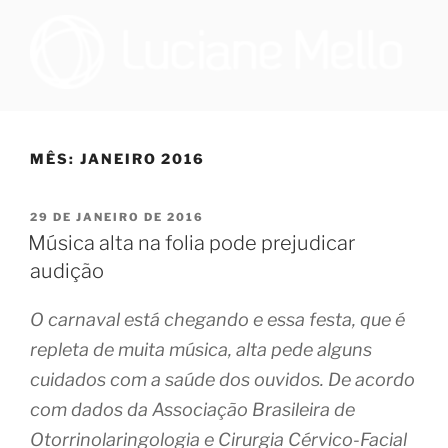
Pular
para
o
conteúdo
OTORRINOLARINGOLOGIA E
Especialista em Medicina do Sono no Programa de Saúde do Sono,
que oferece tratamento multidisciplinar a pacientes que sofrem de
MEDICINA DO SONO NO RIO
distúrbio do sono, e cirurgiã na Sleep Surg, equipe de cirurgiões de
MÊS:
JANEIRO 2016
DE JANEIRO | DRA. LUCIANE
apneia, que realizam todos os procedimentos necessários para
promover melhoria à qualidade de vida dos pacientes que
DE FIGUEIREDO MELLO
necessitem realizar cirurgia.
PUBLICADO
29 DE JANEIRO DE 2016
EM
Música alta na folia pode prejudicar
audição
O carnaval está chegando e essa festa, que é
repleta de muita música, alta pede alguns
cuidados com a saúde dos ouvidos. De acordo
com dados da Associação Brasileira de
Otorrinolaringologia e Cirurgia Cérvico-Facial