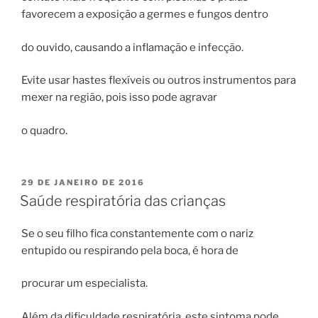
favorecem a exposição a germes e fungos dentro
do ouvido, causando a inflamação e infecção.
Evite usar hastes flexíveis ou outros instrumentos para
mexer na região, pois isso pode agravar
o quadro.
PUBLICADO
29 DE JANEIRO DE 2016
EM
Saúde respiratória das crianças
Se o seu filho fica constantemente com o nariz
entupido ou respirando pela boca, é hora de
procurar um especialista.
Além da dificuldade respiratória, este sintoma pode