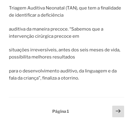
Triagem Auditiva Neonatal (TAN), que tem a finalidade
de identificar a deficiência
auditiva da maneira precoce. “Sabemos que a
intervenção cirúrgica precoce em
situações irreversíveis, antes dos seis meses de vida,
possibilita melhores resultados
para o desenvolvimento auditivo, da linguagem e da
fala da criança”, finaliza a otorrino.
Paginação
Próx
Página
1
pági
de
posts