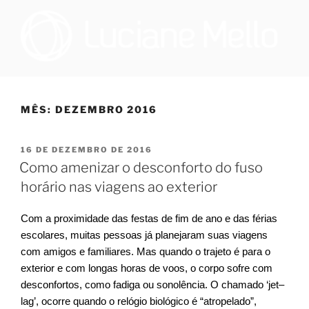
Pular
para
o
conteúdo
OTORRINOLARINGOLOGIA E
Especialista em Medicina do Sono no Programa de Saúde do Sono,
que oferece tratamento multidisciplinar a pacientes que sofrem de
MEDICINA DO SONO NO RIO
distúrbio do sono, e cirurgiã na Sleep Surg, equipe de cirurgiões de
MÊS:
DEZEMBRO 2016
DE JANEIRO | DRA. LUCIANE
apneia, que realizam todos os procedimentos necessários para
promover melhoria à qualidade de vida dos pacientes que
DE FIGUEIREDO MELLO
necessitem realizar cirurgia.
PUBLICADO
16 DE DEZEMBRO DE 2016
EM
Como amenizar o desconforto do fuso
horário nas viagens ao exterior
Com a proximidade das festas de fim de ano e das férias
escolares, muitas pessoas já planejaram suas viagens
com amigos e familiares. Mas quando o trajeto é para o
exterior e com longas horas de voos, o corpo sofre com
desconfortos, como fadiga ou sonolência. O chamado ‘
jet
–
lag
’, ocorre quando o relógio biológico é “atropelado”,