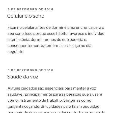
PUBLICADO
5 DE DEZEMBRO DE 2016
EM
Celular e o sono
Ficar no celular antes de dormir é uma encrenca para o
seu sono. Isso porque esse hábito favorece o individuo
a ter insônia, dormir menos do que poderia e,
consequentemente, sentir mais cansaço no dia
seguinte.
PUBLICADO
5 DE DEZEMBRO DE 2016
EM
Saúde da voz
Alguns cuidados são essenciais para manter a voz
saudável, principalmente para as pessoas que a usam
como instrumento de trabalho. Sintomas como
garganta coçando, dificuldades para falar, rouquidão
por mais de duas semanas ou desconforto na região do