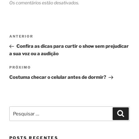
Os comentários estão desativados.
Navegação
Post
ANTERIOR
de
anterior
Confira as dicas para curtir o show sem prejudicar
Post
a sua voz ou a audição
Próximo
PRÓXIMO
post
Costuma checar o celular antes de dormir?
Pesquisar
Pesqui
por:
POSTS RECENTES