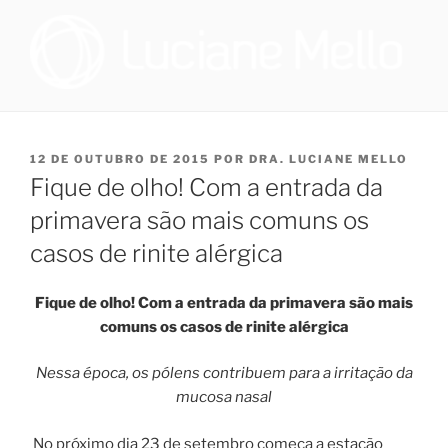
Pular
para
o
conteúdo
OTORRINOLARINGOLOGIA E
Especialista em Medicina do Sono no Programa de Saúde do Sono,
que oferece tratamento multidisciplinar a pacientes que sofrem de
MEDICINA DO SONO NO RIO
distúrbio do sono, e cirurgiã na Sleep Surg, equipe de cirurgiões de
PUBLICADO
12 DE OUTUBRO DE 2015
POR
DRA. LUCIANE MELLO
DE JANEIRO | DRA. LUCIANE
apneia, que realizam todos os procedimentos necessários para
EM
Fique de olho! Com a entrada da
promover melhoria à qualidade de vida dos pacientes que
DE FIGUEIREDO MELLO
necessitem realizar cirurgia.
primavera são mais comuns os
casos de rinite alérgica
Fique de olho! Com a entrada da
primavera
são mais
comuns os casos de
rinite
alérgica
Nessa época, os pólens contribuem para a irritação da
mucosa nasal
No próximo dia 23 de setembro começa a estação