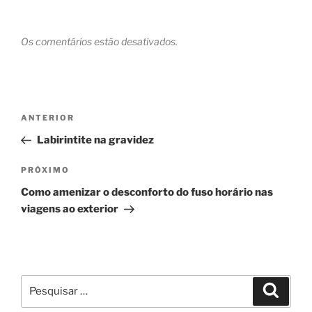
Os comentários estão desativados.
Navegação
Post
ANTERIOR
de
anterior
Labirintite na gravidez
Post
Próximo
PRÓXIMO
post
Como amenizar o desconforto do fuso horário nas
viagens ao exterior
Pesquisar
Pesqui
por: