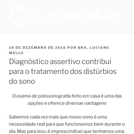
Pular
para
o
conteúdo
OTORRINOLARINGOLOGIA E
Especialista em Medicina do Sono no Programa de Saúde do Sono,
que oferece tratamento multidisciplinar a pacientes que sofrem de
MEDICINA DO SONO NO RIO
distúrbio do sono, e cirurgiã na Sleep Surg, equipe de cirurgiões de
PUBLICADO
16 DE DEZEMBRO DE 2016
POR
DRA. LUCIANE
DE JANEIRO | DRA. LUCIANE
apneia, que realizam todos os procedimentos necessários para
EM
MELLO
promover melhoria à qualidade de vida dos pacientes que
DE FIGUEIREDO MELLO
Diagnóstico assertivo contribui
necessitem realizar cirurgia.
para o tratamento dos distúrbios
do sono
O exame de polissonografia feito em casa é uma das
opções e oferece diversas vantagens
Sabemos cada vez mais que nosso sono é uma
necessidade real para que funcionemos bem durante o
dia. Mas para isso, é imprescindível que tenhamos uma