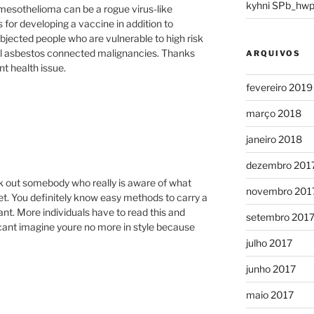
kyhni SPb_hwp
 mesothelioma can be a rogue virus-like
s for developing a vaccine in addition to
bjected people who are vulnerable to high risk
al asbestos connected malignancies. Thanks
ARQUIVOS
nt health issue.
fevereiro 2019
março 2018
janeiro 2018
dezembro 201
eek out somebody who really is aware of what
novembro 201
et. You definitely know easy methods to carry a
ant. More individuals have to read this and
setembro 201
I cant imagine youre no more in style because
julho 2017
junho 2017
maio 2017