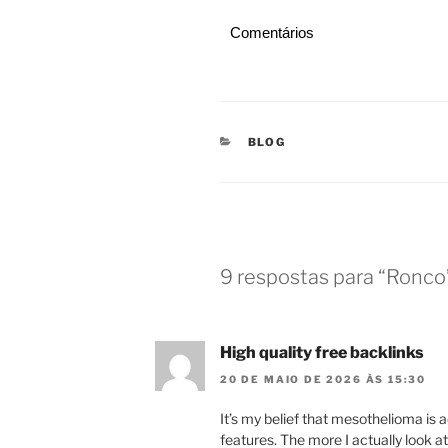
Comentários
CATEGORIAS
BLOG
9 respostas para “Ronco
High quality free backlinks
20 DE MAIO DE 2026 ÀS 15:30
It’s my belief that mesothelioma is a
features. The more I actually look a