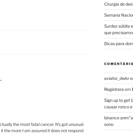
Cirurgia de de
Semana Nacion
Surdez súbita 
que precisamo
Dicas para dor
COMENTÁRI
aviator_dwkr
”
Registrera
em
Sign up to get
causar ronco e
binance anm"a
ctually the most fatal cancer. It’s got unusual
sono
t it the more I am assured it does not respond