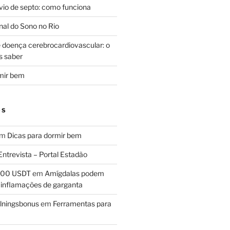
svio de septo: como funciona
al do Sono no Rio
e doença cerebrocardiovascular: o
s saber
mir bem
OS
em
Dicas para dormir bem
Entrevista – Portal Estadão
 100 USDT
em
Amígdalas podem
 inflamações de garganta
lningsbonus
em
Ferramentas para