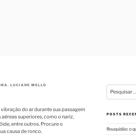
LARINGOLOGIA E MED
ono no Programa de Saúde do Sono, que oferece tratamento m
 cirurgiã na Sleep Surg, equipe de cirurgiões de apneia, que
IO DE JANEIRO | DRA.
oria à qualidade de vida dos pacientes que necessitem reali
DO MELLO
DRA. LUCIANE MELLO
Pesquisar
por:
a vibração do ar durante sua passagem
POSTS RECE
s aéreas superiores, como o nariz,
óide, entre outros. Procure o
Rouquidão: o q
sua causa de ronco.