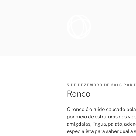
Pular
para
o
conteúdo
OTORRINO
Especialista em Medicina do S
sofrem de distúrbio do sono, e
SONO NO R
necessários para promover melh
FIGUEIRE
PUBLICADO
5 DE DEZEMBRO DE 2016
POR
EM
Ronco
O ronco é o ruído causado pel
por meio de estruturas das via
amígdalas, língua, palato, aden
especialista para saber qual a 