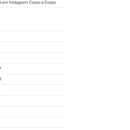
i
em
Instagram Corpo a Corpo
7
7
7