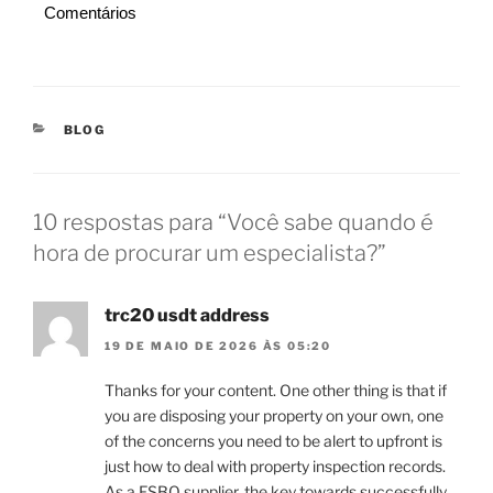
Comentários
CATEGORIAS
BLOG
10 respostas para “Você sabe quando é
hora de procurar um especialista?”
trc20 usdt address
19 DE MAIO DE 2026 ÀS 05:20
Thanks for your content. One other thing is that if
you are disposing your property on your own, one
of the concerns you need to be alert to upfront is
just how to deal with property inspection records.
As a FSBO supplier, the key towards successfully