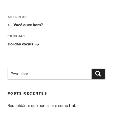
Navegação
Post
ANTERIOR
de
anterior
Você ouve bem?
Post
Próximo
PRÓXIMO
post
Cordas vocais
Pesquisar
Pesqui
por:
POSTS RECENTES
Rouquidão: o que pode ser e como tratar