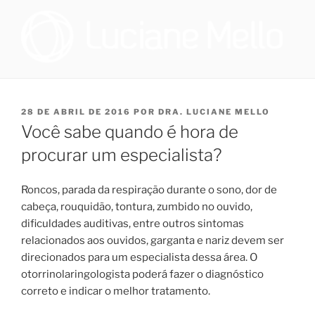
Pular
para
o
conteúdo
OTORRINOLARINGOLOGIA E
Especialista em Medicina do Sono no Programa de Saúde do Sono,
que oferece tratamento multidisciplinar a pacientes que sofrem de
MEDICINA DO SONO NO RIO
distúrbio do sono, e cirurgiã na Sleep Surg, equipe de cirurgiões de
PUBLICADO
28 DE ABRIL DE 2016
POR
DRA. LUCIANE MELLO
DE JANEIRO | DRA. LUCIANE
apneia, que realizam todos os procedimentos necessários para
EM
Você sabe quando é hora de
promover melhoria à qualidade de vida dos pacientes que
DE FIGUEIREDO MELLO
necessitem realizar cirurgia.
procurar um especialista?
Roncos, parada da respiração durante o sono, dor de
cabeça, rouquidão, tontura, zumbido no ouvido,
dificuldades auditivas, entre outros sintomas
relacionados aos ouvidos, garganta e nariz devem ser
direcionados para um especialista dessa área. O
otorrinolaringologista poderá fazer o diagnóstico
correto e indicar o melhor tratamento.