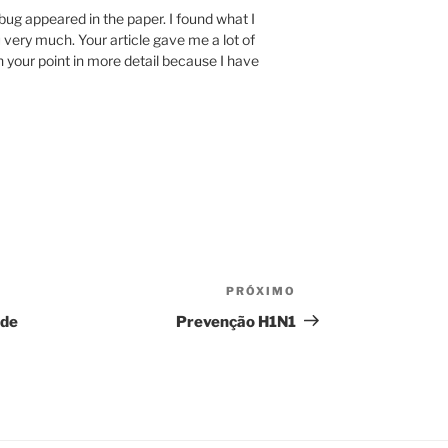
 bug appeared in the paper. I found what I
 very much. Your article gave me a lot of
n your point in more detail because I have
PRÓXIMO
Próximo
post
ade
Prevenção H1N1