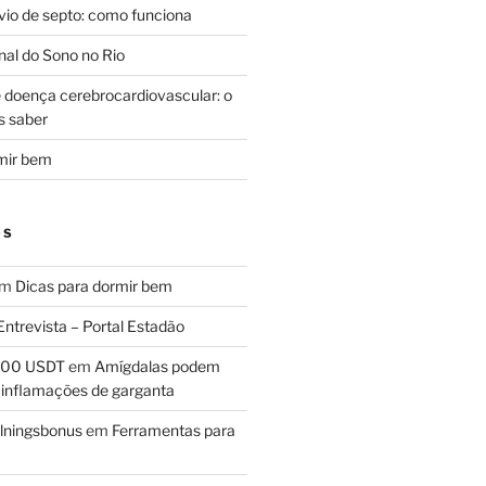
svio de septo: como funciona
al do Sono no Rio
e doença cerebrocardiovascular: o
s saber
mir bem
OS
em
Dicas para dormir bem
Entrevista – Portal Estadão
 100 USDT
em
Amígdalas podem
 inflamações de garganta
lningsbonus
em
Ferramentas para