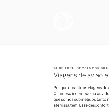
Pular
para
o
conteúdo
OTORRINO
Especialista em Medicina do S
sofrem de distúrbio do sono, e
SONO NO R
necessários para promover melh
FIGUEIRE
PUBLICADO
14 DE ABRIL DE 2016
POR
DRA
EM
Viagens de avião e
Por que durante as viagens de 
O famoso incômodo no ouvido 
que somos submetidos tanto n
aterrissagem. Esse desconfor