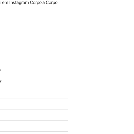
i
em
Instagram Corpo a Corpo
7
7
7