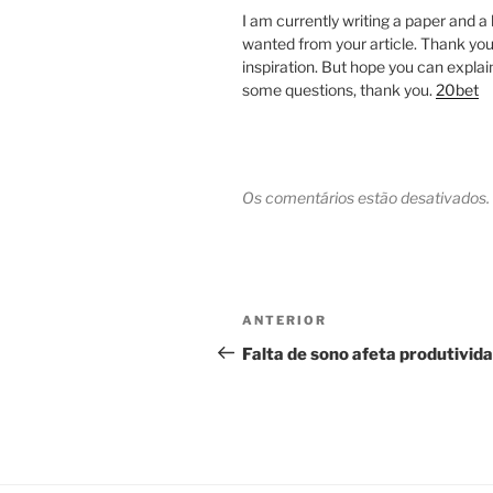
I am currently writing a paper and a
wanted from your article. Thank you
inspiration. But hope you can explai
some questions, thank you.
20bet
Os comentários estão desativados.
Navegação
Post
ANTERIOR
de
anterior
Falta de sono afeta produtivid
Post