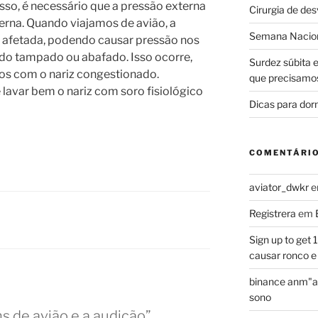
isso, é necessário que a pressão externa
Cirurgia de de
erna. Quando viajamos de avião, a
Semana Nacion
 afetada, podendo causar pressão nos
do tampado ou abafado. Isso ocorre,
Surdez súbita 
os com o nariz congestionado.
que precisamo
lavar bem o nariz com soro fisiológico
Dicas para dor
COMENTÁRI
aviator_dwkr
Registrera
em
Sign up to get
causar ronco e
binance anm"a
sono
s de avião e a audição”