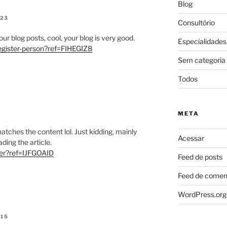
Blog
:23
Consultório
ur blog posts, cool, your blog is very good.
Especialidades
egister-person?ref=FIHEGIZ8
Sem categoria
Todos
META
e matches the content lol. Just kidding, mainly
Acessar
ding the article.
ter?ref=IJFGOAID
Feed de posts
Feed de comen
WordPress.org
:15