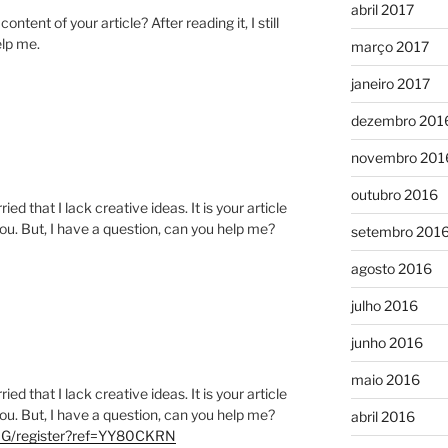
abril 2017
tent of your article? After reading it, I still
lp me.
março 2017
janeiro 2017
dezembro 201
novembro 201
outubro 2016
ed that I lack creative ideas. It is your article
ou. But, I have a question, can you help me?
setembro 201
agosto 2016
julho 2016
junho 2016
maio 2016
ed that I lack creative ideas. It is your article
ou. But, I have a question, can you help me?
abril 2016
-NG/register?ref=YY80CKRN