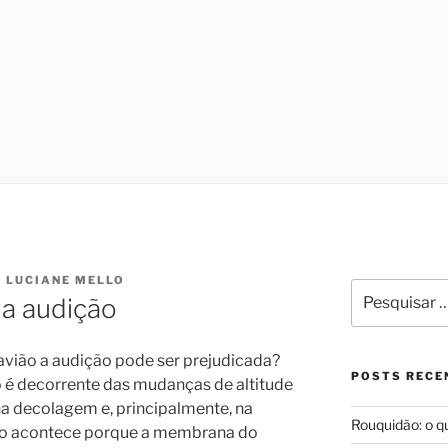
LARINGOLOGIA E MED
ono no Programa de Saúde do Sono, que oferece tratamento m
 cirurgiã na Sleep Surg, equipe de cirurgiões de apneia, que
IO DE JANEIRO | DRA.
oria à qualidade de vida dos pacientes que necessitem reali
DO MELLO
. LUCIANE MELLO
Pesquisar
 a audição
por:
avião a audição pode ser prejudicada?
POSTS RECE
é decorrente das mudanças de altitude
a decolagem e, principalmente, na
Rouquidão: o q
to acontece porque a membrana do