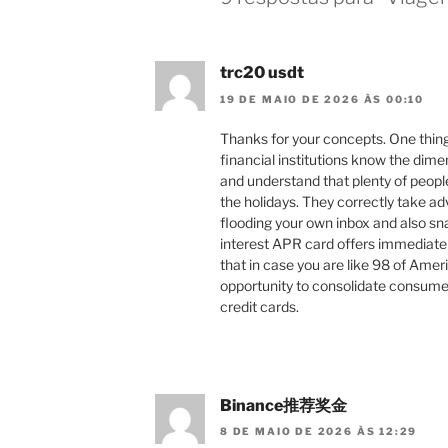
trc20 usdt
19 DE MAIO DE 2026 ÀS 00:10
Thanks for your concepts. One thing
financial institutions know the di
and understand that plenty of peopl
the holidays. They correctly take adv
flooding your own inbox and also sna
interest APR card offers immediate
that in case you are like 98 of Ameri
opportunity to consolidate consume
credit cards.
Binance推荐奖金
8 DE MAIO DE 2026 ÀS 12:29