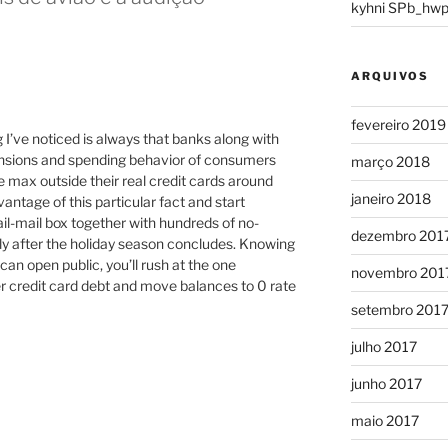
kyhni SPb_hwp
ARQUIVOS
fevereiro 2019
 I’ve noticed is always that banks along with
mensions and spending behavior of consumers
março 2018
e max outside their real credit cards around
janeiro 2018
antage of this particular fact and start
il-mail box together with hundreds of no-
dezembro 201
ly after the holiday season concludes. Knowing
can open public, you’ll rush at the one
novembro 201
r credit card debt and move balances to 0 rate
setembro 201
julho 2017
junho 2017
maio 2017