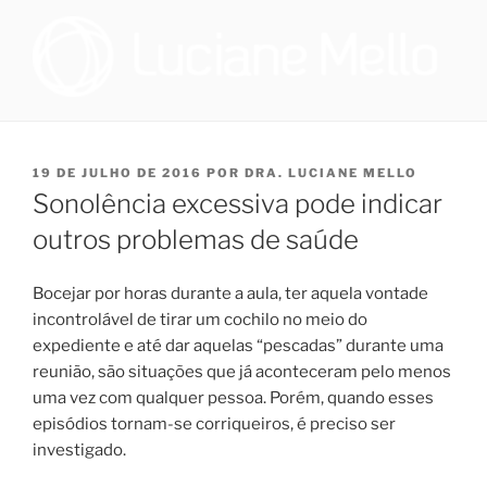
Pular
para
o
conteúdo
OTORRINOLARINGOLOGIA E
Especialista em Medicina do Sono no Programa de Saúde do Sono,
que oferece tratamento multidisciplinar a pacientes que sofrem de
MEDICINA DO SONO NO RIO
distúrbio do sono, e cirurgiã na Sleep Surg, equipe de cirurgiões de
PUBLICADO
19 DE JULHO DE 2016
POR
DRA. LUCIANE MELLO
DE JANEIRO | DRA. LUCIANE
apneia, que realizam todos os procedimentos necessários para
EM
Sonolência excessiva pode indicar
promover melhoria à qualidade de vida dos pacientes que
DE FIGUEIREDO MELLO
necessitem realizar cirurgia.
outros problemas de saúde
Bocejar por horas durante a aula, ter aquela vontade
incontrolável de tirar um cochilo no meio do
expediente e até dar aquelas “pescadas” durante uma
reunião, são situações que já aconteceram pelo menos
uma vez com qualquer pessoa. Porém, quando esses
episódios tornam-se corriqueiros, é preciso ser
investigado.