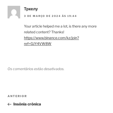
Тркелу
3 DE MARÇO DE 2024 ÀS 19:44
Your article helped me a lot, is there any more
related content? Thanks!
https://www.binance.com/kz/join?
ref=GJY4VW8W
Os comentários estão desativados.
Navegação
Post
ANTERIOR
de
anterior
Insônia crônica
Post