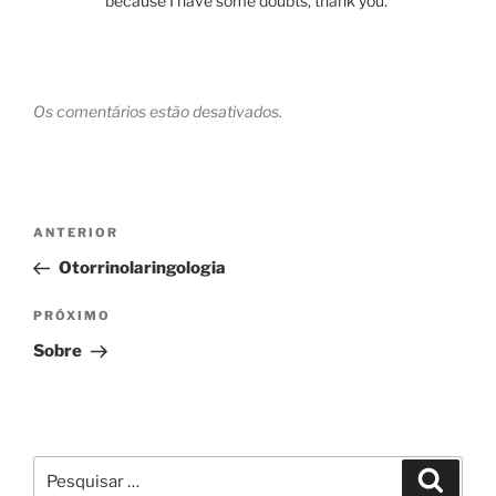
because I have some doubts, thank you.
Os comentários estão desativados.
Navegação
Post
ANTERIOR
de
anterior
Otorrinolaringologia
Post
Próximo
PRÓXIMO
post
Sobre
Pesquisar
Pesqui
por: