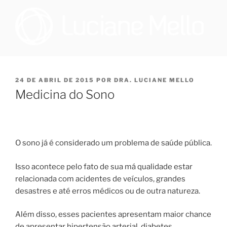
Pular
para
o
conteúdo
OTORRINOLARINGOLOGIA E
Especialista em Medicina do Sono no Programa de Saúde do Sono,
que oferece tratamento multidisciplinar a pacientes que sofrem de
MEDICINA DO SONO NO RIO
distúrbio do sono, e cirurgiã na Sleep Surg, equipe de cirurgiões de
PUBLICADO
24 DE ABRIL DE 2015
POR
DRA. LUCIANE MELLO
DE JANEIRO | DRA. LUCIANE
apneia, que realizam todos os procedimentos necessários para
EM
Medicina do Sono
promover melhoria à qualidade de vida dos pacientes que
DE FIGUEIREDO MELLO
necessitem realizar cirurgia.
O sono já é considerado um problema de saúde pública.
Isso acontece pelo fato de sua má qualidade estar
relacionada com acidentes de veículos, grandes
desastres e até erros médicos ou de outra natureza.
Além disso, esses pacientes apresentam maior chance
de apresentar hipertensão arterial, diabetes,