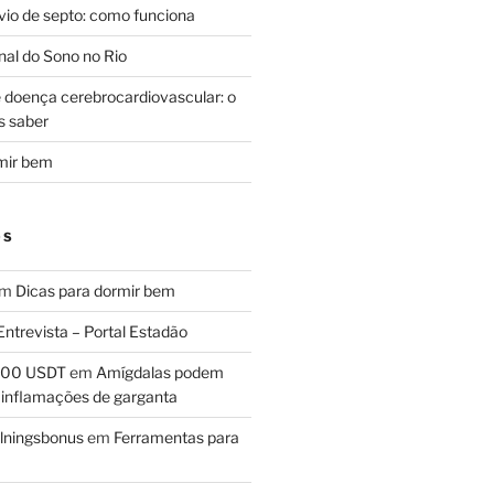
svio de septo: como funciona
al do Sono no Rio
e doença cerebrocardiovascular: o
s saber
mir bem
OS
em
Dicas para dormir bem
Entrevista – Portal Estadão
 100 USDT
em
Amígdalas podem
 inflamações de garganta
lningsbonus
em
Ferramentas para