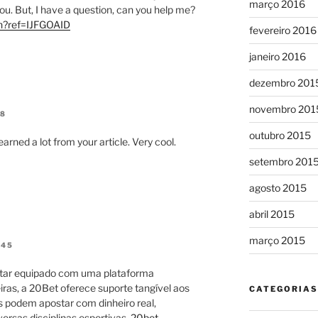
março 2016
ou. But, I have a question, can you help me?
in?ref=IJFGOAID
fevereiro 2016
janeiro 2016
dezembro 201
novembro 201
18
outubro 2015
arned a lot from your article. Very cool.
setembro 201
agosto 2015
abril 2015
março 2015
:45
star equipado com uma plataforma
iras, a 20Bet oferece suporte tangível aos
CATEGORIAS
s podem apostar com dinheiro real,
ersas disciplinas esportivas.
20bet