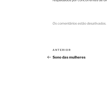
Os comentários estão desativados.
Navegação
Post
ANTERIOR
de
anterior
Sono das mulheres
Post