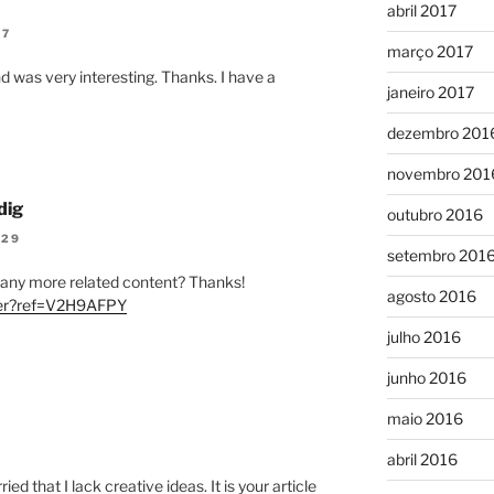
abril 2017
47
março 2017
d was very interesting. Thanks. I have a
janeiro 2017
dezembro 201
novembro 201
dig
outubro 2016
:29
setembro 201
re any more related content? Thanks!
agosto 2016
ster?ref=V2H9AFPY
julho 2016
junho 2016
maio 2016
abril 2016
ed that I lack creative ideas. It is your article