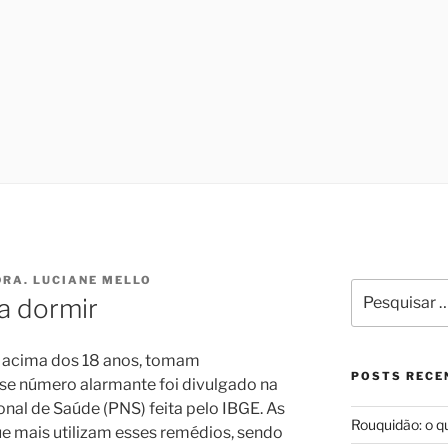
LARINGOLOGIA E MED
ono no Programa de Saúde do Sono, que oferece tratamento m
 cirurgiã na Sleep Surg, equipe de cirurgiões de apneia, que
IO DE JANEIRO | DRA.
oria à qualidade de vida dos pacientes que necessitem reali
DO MELLO
DRA. LUCIANE MELLO
Pesquisar
a dormir
por:
, acima dos 18 anos, tomam
POSTS RECE
se número alarmante foi divulgado na
nal de Saúde (PNS) feita pelo IBGE. As
Rouquidão: o q
ue mais utilizam esses remédios, sendo