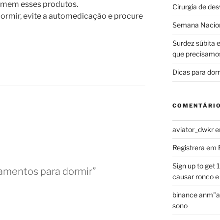
omem esses produtos.
Cirurgia de de
dormir, evite a automedicação e procure
Semana Nacion
Surdez súbita 
que precisamo
Dicas para dor
COMENTÁRI
aviator_dwkr
Registrera
em
Sign up to get
amentos para dormir”
causar ronco e
binance anm"a
sono