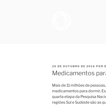
Pular
para
o
conteúdo
OTORRINO
Especialista em Medicina do S
sofrem de distúrbio do sono, e
SONO NO R
necessários para promover melh
FIGUEIRE
PUBLICADO
20 DE OUTUBRO DE 2016
POR
EM
Medicamentos par
Mais de 11 milhões de pessoas
medicamentos para dormir. Es
quarta etapa da Pesquisa Nacio
regiões Sul e Sudeste são as q