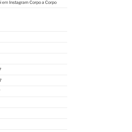
i
em
Instagram Corpo a Corpo
7
7
7