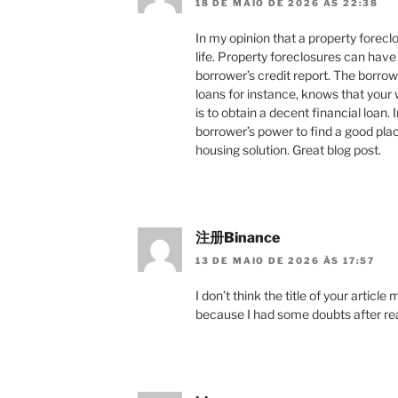
18 DE MAIO DE 2026 ÀS 22:38
In my opinion that a property forecl
life. Property foreclosures can have
borrower’s credit report. The borro
loans for instance, knows that your w
is to obtain a decent financial loan. 
borrower’s power to find a good place 
housing solution. Great blog post.
注册Binance
13 DE MAIO DE 2026 ÀS 17:57
I don’t think the title of your articl
because I had some doubts after rea