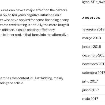
kyhni SPb_hwp
osures can have a major effect on the debtor’s
 a Six to ten years negative influence on a
ARQUIVOS
wer who have applied for home financing or any
orse credit rating is actually, the more tough it
fevereiro 2019
In addition, it could possibly affect any
to let or rent, if that turns into the alternative
março 2018
janeiro 2018
dezembro 201
novembro 201
setembro 201
e matches the content lol. Just kidding, mainly
julho 2017
ding the article.
junho 2017
maio 2017