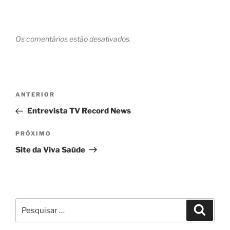
Os comentários estão desativados.
Navegação
Post
ANTERIOR
de
anterior
Entrevista TV Record News
Post
Próximo
PRÓXIMO
post
Site da Viva Saúde
Pesquisar
Pesqui
por: