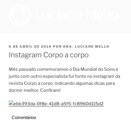
Pular
para
o
conteúdo
OTORRINOLARINGOLOGIA E
Especialista em Medicina do Sono no Programa de Saúde do Sono,
que oferece tratamento multidisciplinar a pacientes que sofrem de
MEDICINA DO SONO NO RIO
distúrbio do sono, e cirurgiã na Sleep Surg, equipe de cirurgiões de
PUBLICADO
6 DE ABRIL DE 2016
POR
DRA. LUCIANE MELLO
DE JANEIRO | DRA. LUCIANE
apneia, que realizam todos os procedimentos necessários para
EM
Instagram Corpo a corpo
promover melhoria à qualidade de vida dos pacientes que
DE FIGUEIREDO MELLO
necessitem realizar cirurgia.
Mês passado comemoramos o Dia Mundial do Sono e
junto com outro especialista fui fonte no instagram da
revista Corpo a corpo indicando algumas dicas para
dormir melhor. Confiram!
Comentários