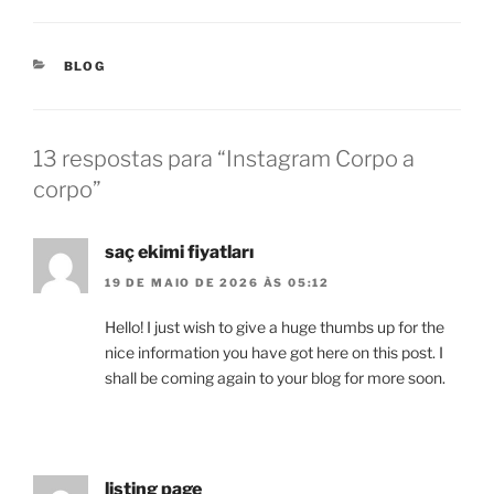
CATEGORIAS
BLOG
13 respostas para “Instagram Corpo a
corpo”
saç ekimi fiyatları
19 DE MAIO DE 2026 ÀS 05:12
Hello! I just wish to give a huge thumbs up for the
nice information you have got here on this post. I
shall be coming again to your blog for more soon.
listing page