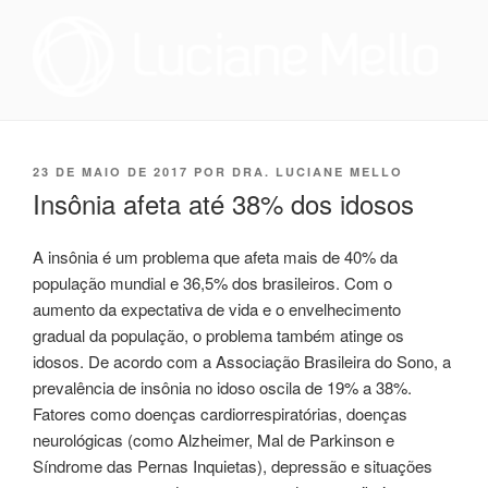
Pular
para
o
conteúdo
OTORRINOLARINGOLOGIA E
Especialista em Medicina do Sono no Programa de Saúde do Sono,
que oferece tratamento multidisciplinar a pacientes que sofrem de
MEDICINA DO SONO NO RIO
distúrbio do sono, e cirurgiã na Sleep Surg, equipe de cirurgiões de
PUBLICADO
23 DE MAIO DE 2017
POR
DRA. LUCIANE MELLO
DE JANEIRO | DRA. LUCIANE
apneia, que realizam todos os procedimentos necessários para
EM
Insônia afeta até 38% dos idosos
promover melhoria à qualidade de vida dos pacientes que necessitem
DE FIGUEIREDO MELLO
realizar cirurgia.
A insônia é um problema que afeta mais de 40% da
população mundial e 36,5% dos brasileiros. Com o
aumento da expectativa de vida e o envelhecimento
gradual da população, o problema também atinge os
idosos. De acordo com a Associação Brasileira do Sono, a
prevalência de insônia no idoso oscila de 19% a 38%.
Fatores como doenças cardiorrespiratórias, doenças
neurológicas (como Alzheimer, Mal de Parkinson e
Síndrome das Pernas Inquietas), depressão e situações