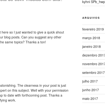
kyhni SPb_hwp
ARQUIVOS
fevereiro 2019
t here so I just wanted to give a quick shout
your blog posts. Can you suggest any other
março 2018
 the same topics? Thanks a ton!
janeiro 2018
dezembro 201
novembro 201
setembro 2017
julho 2017
astonishing. The clearness in your post is just
junho 2017
pert on this subject. Well with your permission
up to date with forthcoming post. Thanks a
maio 2017
ifying work.