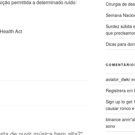
ição permitida a determinado ruído:
Cirurgia de de
Semana Nacion
Surdez súbita 
Health Act
que precisamo
Dicas para dor
COMENTÁRIO
aviator_dwkr
e
Registrera
em
Sign up to get
causar ronco e
binance anm"a
sono
sta de ouvir música bem alta?”