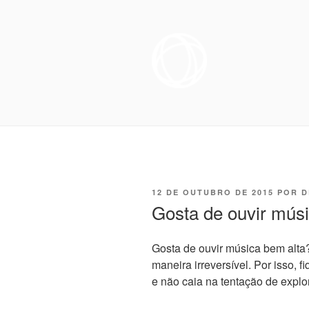
Pular
para
o
conteúdo
OTORRINOL
Especialista em Medicina do So
distúrbio do sono, e cirurgiã n
SONO NO R
promover melhoria à qualidade d
FIGUEIRED
PUBLICADO
12 DE OUTUBRO DE 2015
POR
D
EM
Gosta de ouvir mús
Gosta de ouvir música bem alta
maneira irreversível. Por isso,
e não caia na tentação de explo