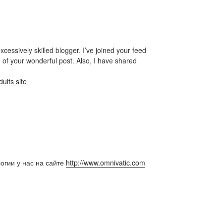
excessively skilled blogger. I’ve joined your feed
 of your wonderful post. Also, I have shared
ults site
огии у нас на сайте
http://www.omnivatic.com