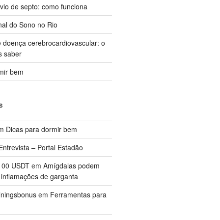
svio de septo: como funciona
al do Sono no Rio
e doença cerebrocardiovascular: o
s saber
mir bem
S
m
Dicas para dormir bem
Entrevista – Portal Estadão
 100 USDT
em
Amígdalas podem
 inflamações de garganta
lningsbonus
em
Ferramentas para