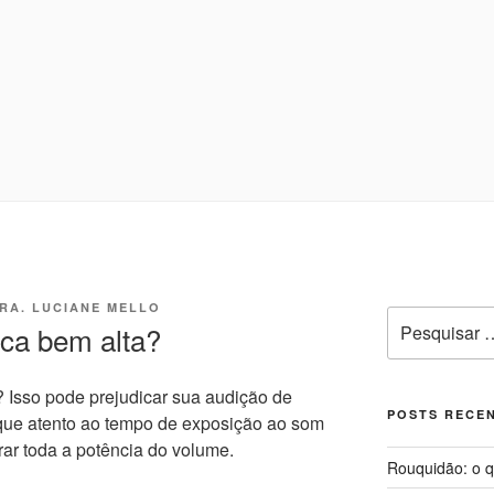
ARINGOLOGIA E MED
no no Programa de Saúde do Sono, que oferece tratamento mult
a Sleep Surg, equipe de cirurgiões de apneia, que realizam tod
IO DE JANEIRO | DRA
e vida dos pacientes que necessitem realizar cirurgia.
O MELLO
RA. LUCIANE MELLO
Pesquisar
ica bem alta?
por:
? Isso pode prejudicar sua audição de
POSTS RECE
 fique atento ao tempo de exposição ao som
rar toda a potência do volume.
Rouquidão: o q