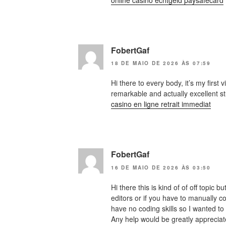
online casino echtgeld paysafecard
FobertGaf
18 DE MAIO DE 2026 ÀS 07:59
Hi there to every body, it’s my first 
remarkable and actually excellent stu
casino en ligne retrait immediat
FobertGaf
16 DE MAIO DE 2026 ÀS 03:50
Hi there this is kind of of off topi
editors or if you have to manually c
have no coding skills so I wanted t
Any help would be greatly appreciat