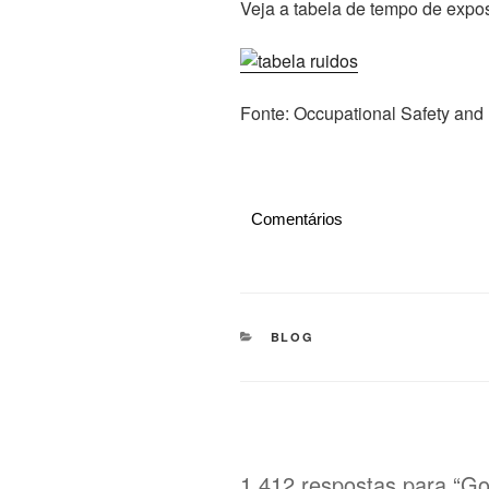
Veja a tabela de tempo de expos
Fonte: Occupational Safety and 
Comentários
CATEGORIAS
BLOG
1.412 respostas para “Go