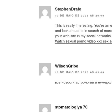
StephenDrafe
13 DE MAIO DE 2026 ÀS 20:05
This is really interesting, You’re an 
and look ahead to in search of more
your web site in my social networks
Watch sexual porno video xxx sex ad
WilsonGribe
12 DE MAIO DE 2026 ÀS 03:09
все новости астрологии и нумерол
stomatologiya 70