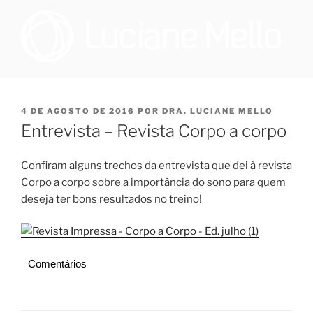
Pular
para
o
conteúdo
OTORRINOLARINGOLOGIA E
Especialista em Medicina do Sono no Programa de Saúde do Sono,
que oferece tratamento multidisciplinar a pacientes que sofrem de
MEDICINA DO SONO NO RIO
distúrbio do sono, e cirurgiã na Sleep Surg, equipe de cirurgiões de
PUBLICADO
4 DE AGOSTO DE 2016
POR
DRA. LUCIANE MELLO
DE JANEIRO | DRA. LUCIANE
apneia, que realizam todos os procedimentos necessários para
EM
Entrevista – Revista Corpo a corpo
promover melhoria à qualidade de vida dos pacientes que
DE FIGUEIREDO MELLO
necessitem realizar cirurgia.
Confiram alguns trechos da entrevista que dei à revista
Corpo a corpo sobre a importância do sono para quem
deseja ter bons resultados no treino!
Comentários