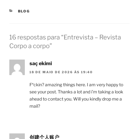
CATEGORIAS
BLOG
16 respostas para “Entrevista – Revista
Corpo a corpo”
saç ekimi
18 DE MAIO DE 2026 ÀS 19:40
F*ckin? amazing things here. I am very happy to
see your post. Thanks a lot and i’m taking a look
ahead to contact you. Will you kindly drop me a
mail?
创建个人账户