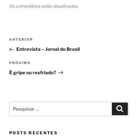
Os comentários estão desativados.
Navegação
Post
ANTERIOR
de
anterior
Entrevista – Jornal do Brasil
Post
Próximo
PRÓXIMO
post
É gripe ou resfriado?
Pesquisar
Pesqui
por:
POSTS RECENTES