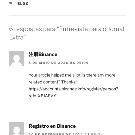
CATEGORIAS
BLOG
6 respostas para “Entrevista para o Jornal
Extra”
注册Binance
8 DE MAIO DE 2026 ÀS 06:04
Your article helped me a lot, is there any more
related content? Thanks!
https://accounts.binance.info/register/person?
ref=IXBIAFVY
Registro en Binance
20 DE DEZEMBRO DE 2024 ÀS 03:24