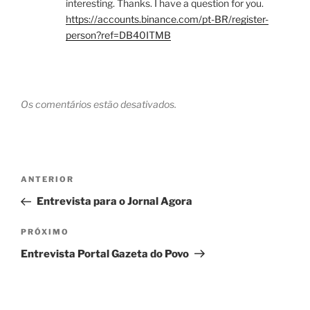
interesting. Thanks. I have a question for you.
https://accounts.binance.com/pt-BR/register-
person?ref=DB40ITMB
Os comentários estão desativados.
Navegação
Post
ANTERIOR
de
anterior
Entrevista para o Jornal Agora
Post
Próximo
PRÓXIMO
post
Entrevista Portal Gazeta do Povo