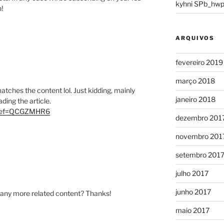
kyhni SPb_hwp
!
ARQUIVOS
fevereiro 2019
março 2018
e matches the content lol. Just kidding, mainly
janeiro 2018
ding the article.
er?ref=QCGZMHR6
dezembro 201
novembro 201
setembro 201
julho 2017
junho 2017
re any more related content? Thanks!
maio 2017