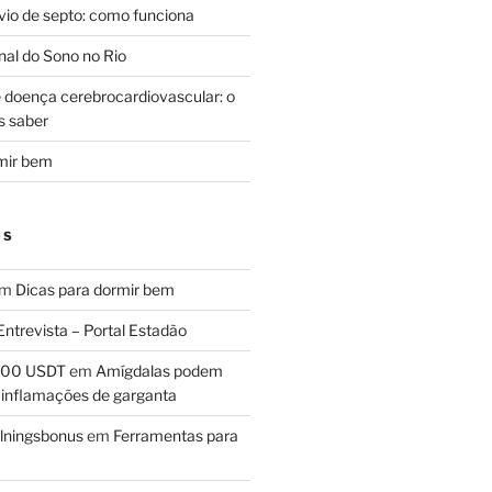
svio de septo: como funciona
al do Sono no Rio
e doença cerebrocardiovascular: o
s saber
mir bem
OS
em
Dicas para dormir bem
Entrevista – Portal Estadão
 100 USDT
em
Amígdalas podem
 inflamações de garganta
lningsbonus
em
Ferramentas para