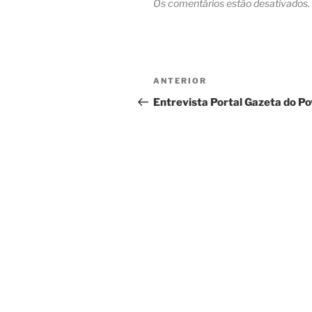
Os comentários estão desativados.
Navegação
Post
ANTERIOR
de
anterior
Entrevista Portal Gazeta do Po
Post