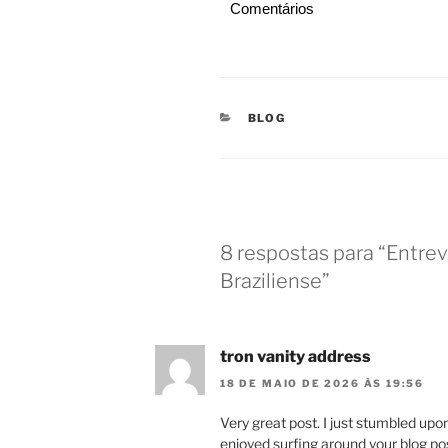
Comentários
CATEGORIAS
BLOG
8 respostas para “Entrevi
Braziliense”
tron vanity address
18 DE MAIO DE 2026 ÀS 19:56
Very great post. I just stumbled upo
enjoyed surfing around your blog post