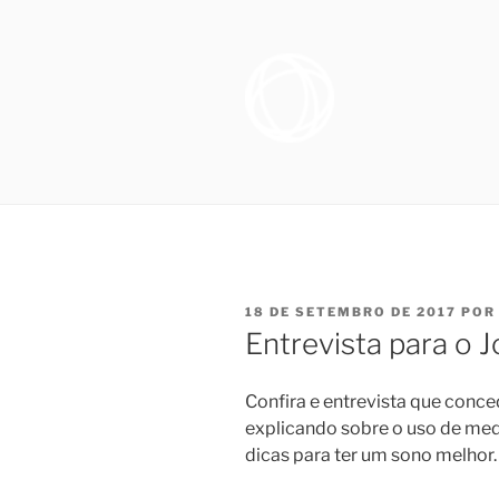
Pular
para
o
conteúdo
OTORRINO
Especialista em Medicina do S
sofrem de distúrbio do sono, e
SONO NO R
necessários para promover melh
FIGUEIRE
PUBLICADO
18 DE SETEMBRO DE 2017
PO
EM
Entrevista para o J
Confira e entrevista que conced
explicando sobre o uso de me
dicas para ter um sono melhor