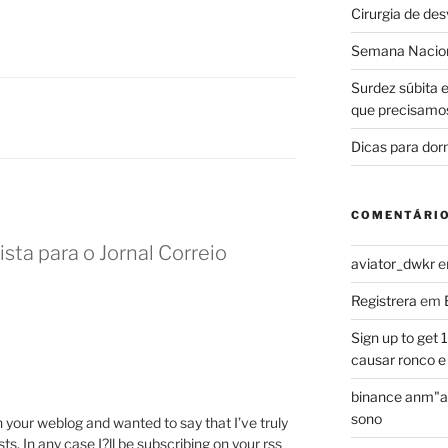
Cirurgia de de
Semana Nacion
Surdez súbita 
que precisamo
Dicas para dor
COMENTÁRI
sta para o Jornal Correio
aviator_dwkr
Registrera
em
Sign up to get
causar ronco e
binance anm"a
sono
n your weblog and wanted to say that I’ve truly
s. In any case I?ll be subscribing on your rss