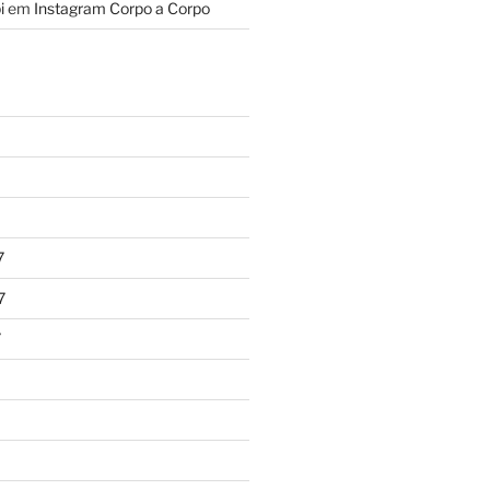
i
em
Instagram Corpo a Corpo
7
7
7