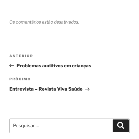
Os comentários estão desativados.
Navegação
Post
ANTERIOR
de
anterior
Problemas auditivos em crianças
Post
Próximo
PRÓXIMO
post
Entrevista – Revista Viva Saúde
Pesquisar
Pesqui
por: