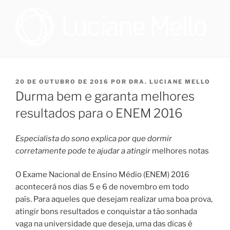
Pular
para
o
conteúdo
OTORRINOLARINGOLOGIA E
Especialista em Medicina do Sono no Programa de Saúde do Sono,
que oferece tratamento multidisciplinar a pacientes que sofrem de
MEDICINA DO SONO NO RIO
distúrbio do sono, e cirurgiã na Sleep Surg, equipe de cirurgiões de
PUBLICADO
20 DE OUTUBRO DE 2016
POR
DRA. LUCIANE MELLO
DE JANEIRO | DRA. LUCIANE
apneia, que realizam todos os procedimentos necessários para
EM
Durma bem e garanta melhores
promover melhoria à qualidade de vida dos pacientes que
DE FIGUEIREDO MELLO
necessitem realizar cirurgia.
resultados para o ENEM 2016
Especialista do sono explica por que dormir
corretamente pode te ajudar a atingir
melhores notas
O Exame Nacional de Ensino Médio (ENEM) 2016
acontecerá nos dias 5 e 6 de novembro em todo
país. Para aqueles que desejam realizar uma boa prova,
atingir bons resultados e conquistar a tão sonhada
vaga na universidade que deseja, uma das dicas é