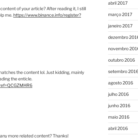
abril 2017
tent of your article? After reading it, I still
março 2017
elp me.
https://www.binance.info/register?
janeiro 2017
dezembro 201
novembro 201
outubro 2016
setembro 201
e matches the content lol. Just kidding, mainly
ding the enticle.
agosto 2016
er?ref=QCGZMHR6
julho 2016
junho 2016
maio 2016
abril 2016
re any more related content? Thanks!