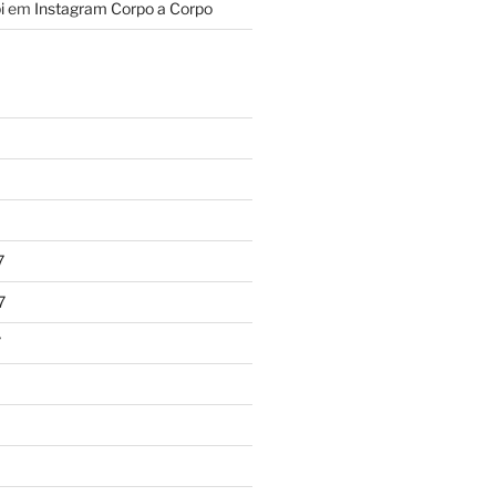
i
em
Instagram Corpo a Corpo
7
7
7