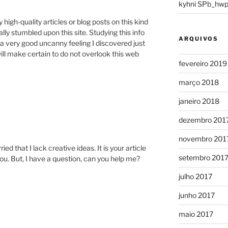
kyhni SPb_hwp
y high-quality articles or blog posts on this kind
ally stumbled upon this site. Studying this info
ARQUIVOS
 a very good uncanny feeling I discovered just
will make certain to do not overlook this web
fevereiro 2019
março 2018
janeiro 2018
dezembro 201
novembro 201
ed that I lack creative ideas. It is your article
setembro 201
ou. But, I have a question, can you help me?
julho 2017
junho 2017
maio 2017