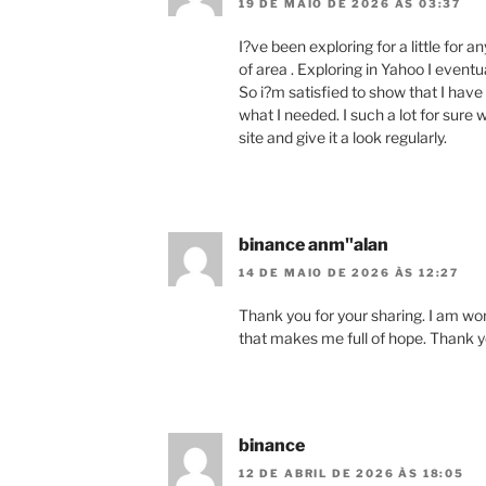
19 DE MAIO DE 2026 ÀS 03:37
I?ve been exploring for a little for an
of area . Exploring in Yahoo I eventu
So i?m satisfied to show that I have
what I needed. I such a lot for sure 
site and give it a look regularly.
binance anm"alan
14 DE MAIO DE 2026 ÀS 12:27
Thank you for your sharing. I am worri
that makes me full of hope. Thank y
binance
12 DE ABRIL DE 2026 ÀS 18:05