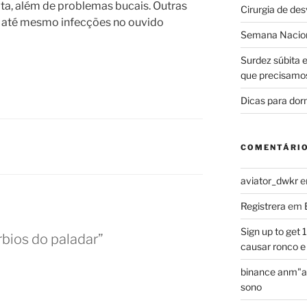
a, além de problemas bucais. Outras
Cirurgia de de
 e até mesmo infecções no ouvido
Semana Nacion
Surdez súbita 
que precisamo
Dicas para dor
COMENTÁRI
aviator_dwkr
Registrera
em
Sign up to get
rbios do paladar”
causar ronco e
binance anm"a
sono