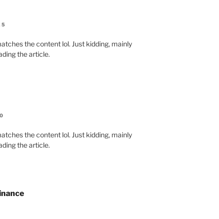
25
e matches the content lol. Just kidding, mainly
ding the article.
0
e matches the content lol. Just kidding, mainly
ding the article.
inance
3