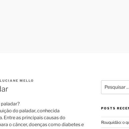
LARINGOLOGIA E MED
ono no Programa de Saúde do Sono, que oferece tratamento m
 cirurgiã na Sleep Surg, equipe de cirurgiões de apneia, que
IO DE JANEIRO | DRA.
oria à qualidade de vida dos pacientes que necessitem reali
DO MELLO
 LUCIANE MELLO
Pesquisar
dar
por:
o paladar?
POSTS RECE
nuição do paladar, conhecida
 Entre as principais causas do
Rouquidão: o q
para o câncer, doenças como diabetes e