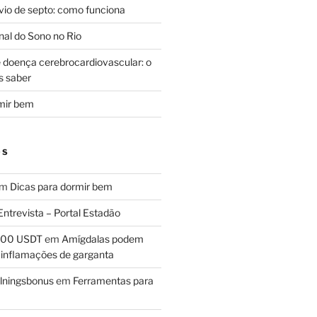
svio de septo: como funciona
al do Sono no Rio
e doença cerebrocardiovascular: o
s saber
mir bem
OS
em
Dicas para dormir bem
Entrevista – Portal Estadão
 100 USDT
em
Amígdalas podem
 inflamações de garganta
lningsbonus
em
Ferramentas para