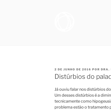
Pular
para
o
conteúdo
OTORRINO
Especialista em Medicina do S
sofrem de distúrbio do sono, e
SONO NO R
necessários para promover melh
FIGUEIRE
PUBLICADO
2 DE JUNHO DE 2016
POR
DRA.
EM
Distúrbios do pala
Já ouviu falar nos distúrbios d
Um desses distúrbios é a dimi
tecnicamente como hipogeusia.
problema estão o tratamento 