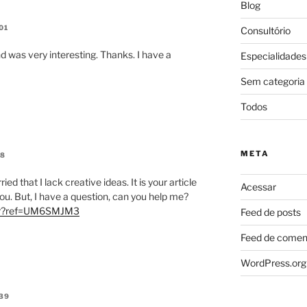
Blog
01
Consultório
d was very interesting. Thanks. I have a
Especialidades
Sem categoria
Todos
META
28
ed that I lack creative ideas. It is your article
Acessar
ou. But, I have a question, can you help me?
ster?ref=UM6SMJM3
Feed de posts
Feed de comen
WordPress.org
39