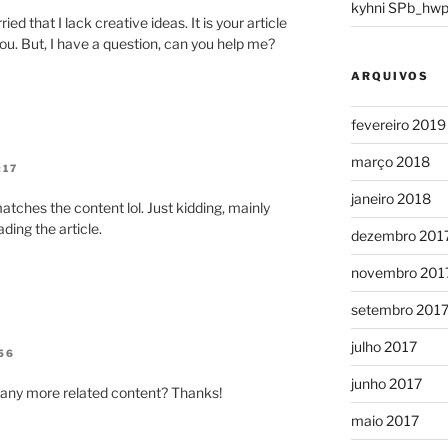
kyhni SPb_hwp
ed that I lack creative ideas. It is your article
ou. But, I have a question, can you help me?
ARQUIVOS
fevereiro 2019
março 2018
:17
janeiro 2018
e matches the content lol. Just kidding, mainly
ding the article.
dezembro 201
novembro 201
setembro 201
julho 2017
56
junho 2017
re any more related content? Thanks!
maio 2017