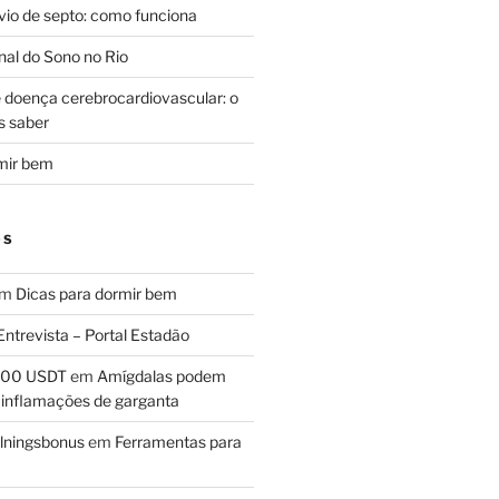
svio de septo: como funciona
al do Sono no Rio
e doença cerebrocardiovascular: o
s saber
mir bem
OS
em
Dicas para dormir bem
Entrevista – Portal Estadão
 100 USDT
em
Amígdalas podem
 inflamações de garganta
lningsbonus
em
Ferramentas para