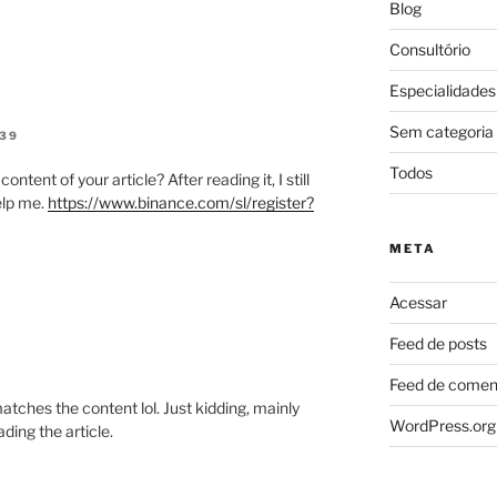
Blog
Consultório
Especialidades
Sem categoria
:39
Todos
tent of your article? After reading it, I still
elp me.
https://www.binance.com/sl/register?
META
Acessar
Feed de posts
Feed de comen
e matches the content lol. Just kidding, mainly
WordPress.org
ding the article.