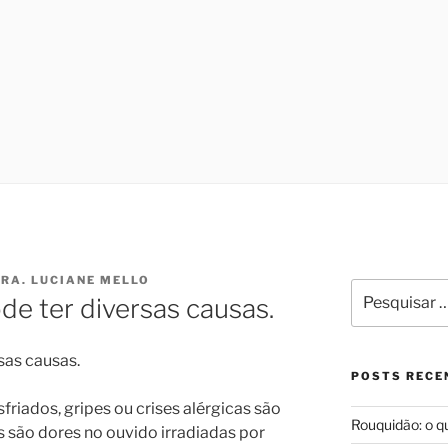
LARINGOLOGIA E MED
ono no Programa de Saúde do Sono, que oferece tratamento m
 cirurgiã na Sleep Surg, equipe de cirurgiões de apneia, que
IO DE JANEIRO | DRA.
oria à qualidade de vida dos pacientes que necessitem reali
DO MELLO
RA. LUCIANE MELLO
Pesquisar
de ter diversas causas.
por:
sas causas.
POSTS RECE
riados, gripes ou crises alérgicas são
Rouquidão: o q
são dores no ouvido irradiadas por