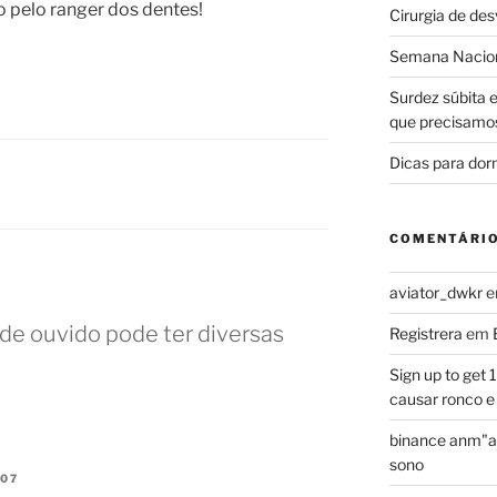
 pelo ranger dos dentes!
Cirurgia de de
Semana Nacion
Surdez súbita 
que precisamo
Dicas para dor
COMENTÁRI
aviator_dwkr
 de ouvido pode ter diversas
Registrera
em
Sign up to get
causar ronco e
binance anm"a
sono
:07