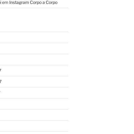
i
em
Instagram Corpo a Corpo
7
7
7