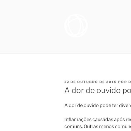
Pular
para
o
conteúdo
OTORRINO
Especialista em Medicina do S
sofrem de distúrbio do sono, e
SONO NO R
necessários para promover melh
FIGUEIRE
PUBLICADO
12 DE OUTUBRO DE 2015
POR
D
EM
A dor de ouvido po
A dor de ouvido pode ter diver
Inflamações causadas após resf
comuns. Outras menos comuns 